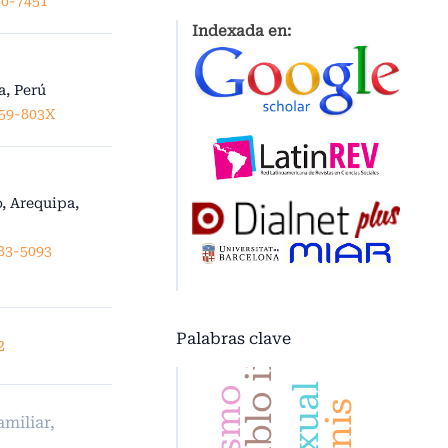
60-7451
Indexada en:
a, Perú
159-803X
, Arequipa,
183-5093
Palabras clave
2
miliar,