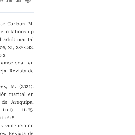
lar-Carlson, M.
he relationship
 adult marital
ce, 31, 233-242.
2-x
a emocional en
eja. Revista de
es, M. (2021).
ión marital en
de Arequipa.
1(1), 11-25.
i1.1218
 y violencia en
ios. Revista de