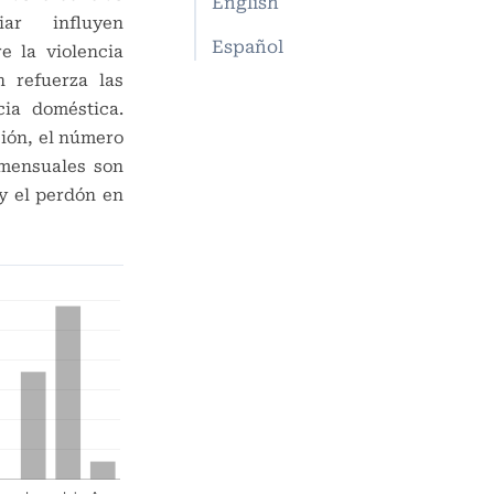
English
iar influyen
Español
e la violencia
 refuerza las
cia doméstica.
ción, el número
 mensuales son
 y el perdón en