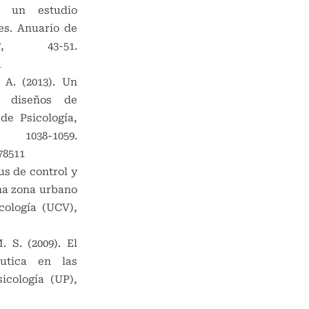
: un estudio
es. Anuario de
7, 43-51.
1
 A. (2013). Un
s diseños de
de Psicología,
1059.
78511
us de control y
na zona urbano
cología (UCV),
 S. (2009). El
utica en las
icología (UP),