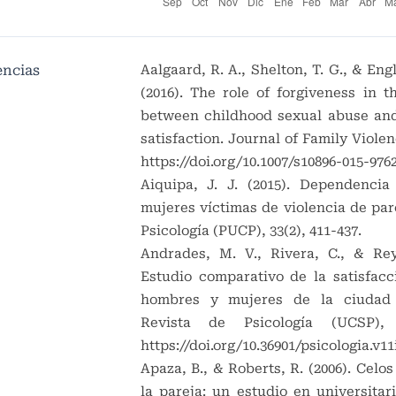
encias
Aalgaard, R. A., Shelton, T. G., & Eng
(2016). The role of forgiveness in t
between childhood sexual abuse and
satisfaction. Journal of Family Violen
https://doi.org/10.1007/s10896-015-976
Aiquipa, J. J. (2015). Dependenci
mujeres víctimas de violencia de par
Psicología (PUCP), 33(2), 411-437.
Andrades, M. V., Rivera, C., & Rey
Estudio comparativo de la satisfacc
hombres y mujeres de la ciudad 
Revista de Psicología (UCSP), 1
https://doi.org/10.36901/psicologia.v11
Apaza, B., & Roberts, R. (2006). Celos
la pareja: un estudio en universitar