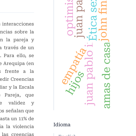
juan pablo ii
Ética sexual
optimismo
john finnis
s interacciones
encias sobre la
en la pareja y
juan pablo ii
amas de casa
empatía
a través de un
 Para ello, se
e Arequipa (en
hijos
s frente a la
edir Creencias
iar y la Escala
 Pareja, que
de validez y
dos señalan que
hasta un 11% de
Idioma
ia la violencia
las creencias