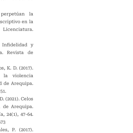
 perpetúan la
scriptivo en la
icenciatura.
 Infidelidad y
a. Revista de
s, K. D. (2017).
 la violencia
ad de Arequipa.
51.
D. (2021). Celos
d de Arequipa.
, 24(1), 47-64.
573
es, P. (2017).