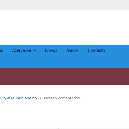
os
Acerca de
Envíos
Avisos
Contacto
gui y el Mundo Andino
/
Notas y comentarios