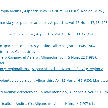
utopía andina
,
Allpanchis: Vol. 14 Núm. 20 (1982): Región, Mito y
marista y los pueblos andinos
,
Allpanchis: Vol. 13 Núm. 17/18 (198
imientos Campesinos
,
Allpanchis: Vol. 10 Núm. 11/12 (1978):
ocupaciones de tierras y el sindicalismo agrario, 1945-1964
,
ovimientos Campesinos
iero Romano, el Viajero
,
Allpanchis: Vol. 15 Núm. 22 (1983):
dad
ión y Regionalismo
,
Allpanchis: Vol. 11 Núm. 13 (1979): Región y
voluntad de persistir
,
Allpanchis: Vol. 12 Núm. 16 (1980): Mariateg
ad andina: derrotero de un malentendido
,
Allpanchis: Vol. 11 Núm
gricultura Andina (I)
,
Allpanchis: Vol. 11 Núm. 14 (1979): La