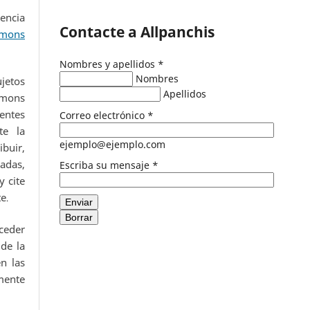
encia
Contacte a Allpanchis
mons
Nombres y apellidos
*
Nombres
ujetos
Apellidos
mmons
entes
Correo electrónico
*
te la
ejemplo@ejemplo.com
buir,
adas,
Escriba su mensaje
*
 cite
te
.
Enviar
Borrar
eder
de la
n las
ente