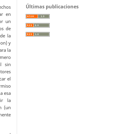
Últimas publicaciones
echos
ar en
or un
os de
 de la
ion) y
ara la
úmero
l sin
utores
car el
ermiso
da esa
ir la
n (un
mente