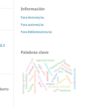
Información
Para lectores/as
Para autores/as
Para bibliotecarios/as
i y
Palabras clave
capón triple
arquidiócesis
supersticiones
fiesta
ornamentos
etnología
devoción
siglo xvii
iconografía
otredad
mito
resimbolización
rito
barroco surandino
amistad
templos
santiago apóstol
cultura andina
intercambio
tarapacá
ritual
ruta
angustia
feria
relatos
la plata
idolatría colonial
berto
lima
memoria