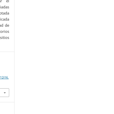
ar el
iadas
ptada
icada
ad de
orios
itios
12i16.