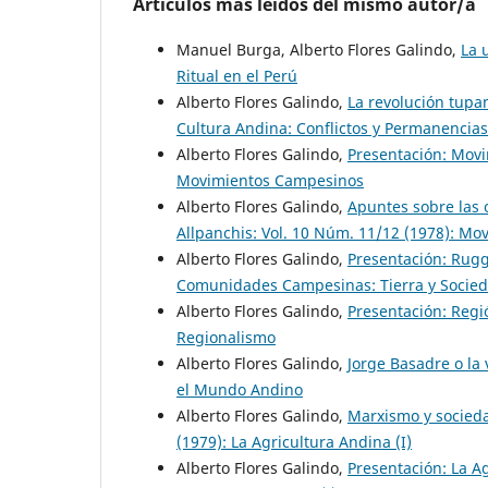
Artículos más leídos del mismo autor/a
Manuel Burga, Alberto Flores Galindo,
La 
Ritual en el Perú
Alberto Flores Galindo,
La revolución tupa
Cultura Andina: Conflictos y Permanencias
Alberto Flores Galindo,
Presentación: Mov
Movimientos Campesinos
Alberto Flores Galindo,
Apuntes sobre las 
Allpanchis: Vol. 10 Núm. 11/12 (1978): M
Alberto Flores Galindo,
Presentación: Rugg
Comunidades Campesinas: Tierra y Socie
Alberto Flores Galindo,
Presentación: Reg
Regionalismo
Alberto Flores Galindo,
Jorge Basadre o la 
el Mundo Andino
Alberto Flores Galindo,
Marxismo y socied
(1979): La Agricultura Andina (I)
Alberto Flores Galindo,
Presentación: La A