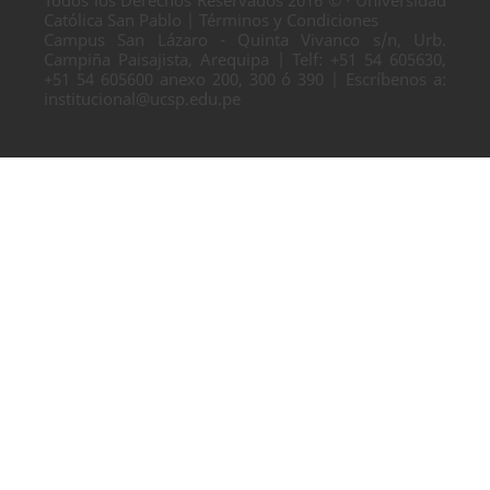
Todos los Derechos Reservados 2016 © · Universidad
Católica San Pablo | Términos y Condiciones
Campus San Lázaro - Quinta Vivanco s/n, Urb.
Campiña Paisajista, Arequipa | Telf: +51 54 605630,
+51 54 605600 anexo 200, 300 ó 390 | Escríbenos a:
institucional@ucsp.edu.pe