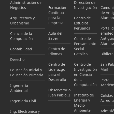
Administración de
Dirección de
Negocios
Formación
Investigación
Comuni
Continua
de Anti
para la
Alumno
Arquitectura y
Centro de
Empresa
Urbanismo
Estudios
Peruanos
Portal 
Aula del
empleo
Ciencia de la
Saber
Antiguo
Computación
Centro de
Alumno
Pensamiento
Centro de
Social
Contabilidad
Idiomas
Católico
Bibliote
Derecho
Centro de
Centro de
San Pab
Liderazgo
Investigación
Mail
Educación Inicial y
para el
en Ciencia
Educación Primaria
Desarrollo
de la
Portal
Computación
Académ
Ingeniería
Observatorio
Ambiental
Juan Pablo II
Instituto de
Calidad
Energía y
Acredit
Ingeniería Civil
Medio
Ambiente
Admisi
Ing. Electrónica y