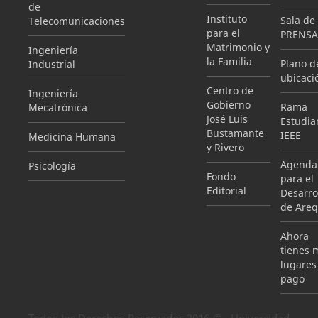
de
Instituto
Sala de
Telecomunicaciones
para el
PRENSA
Matrimonio y
Ingeniería
la Familia
Plano d
Industrial
ubicaci
Centro de
Ingeniería
Gobierno
Rama
Mecatrónica
José Luis
Estudian
Bustamante
IEEE
Medicina Humana
y Rivero
Agenda
Psicología
Fondo
para el
Editorial
Desarro
de Areq
Ahora
tienes 
lugares
pago