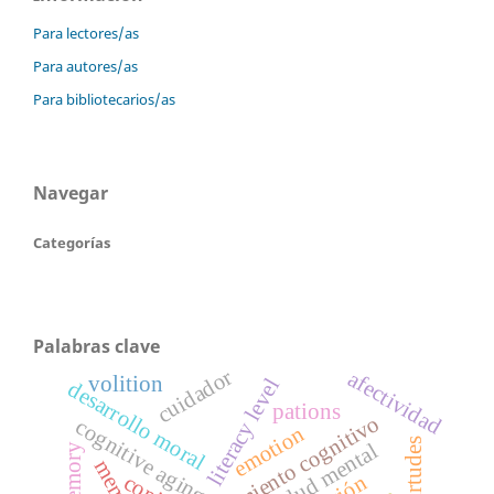
Para lectores/as
Para autores/as
Para bibliotecarios/as
Navegar
Categorías
Palabras clave
cuidador
afectividad
volition
literacy level
desarrollo moral
pations
envejecimiento cognitivo
cognitive aging
emotion
virtudes
salud mental