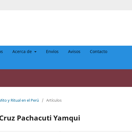
os
Acerca de
Envíos
Avisos
Contacto
ito y Ritual en el Perú
/
Artículos
a Cruz Pachacuti Yamqui