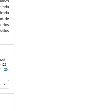
iadas
ptada
icada
ad de
orios
itios
acuti
3-126.
14i20.