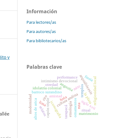
Información
Para lectores/as
Para autores/as
Para bibliotecarios/as
ito y
Palabras clave
arquidiócesis
fiesta
performance
religiosidad local
intimismo devocional
angustia
otredad
mito
templos
idolatría colonial
barroco surandino
la plata
cultura andina
amistad
modernidad
rito
feria
capón triple
altos de arica
ornamentos
siglo xvii
iconografía
lima
etnología
ruta
tarapacá
relatos
ritual
allée
matrimonio