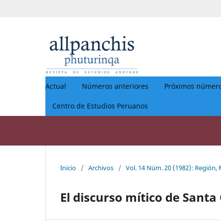
Actual
Números anteriores
Próximos númer
Centro de Estudios Peruanos
Inicio
/
Archivos
/
Vol. 14 Núm. 20 (1982): Región, M
El discurso mítico de Sant