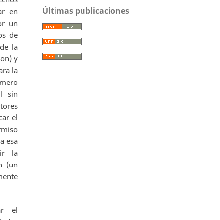
Últimas publicaciones
ar en
or un
os de
 de la
ion) y
ara la
úmero
l sin
utores
car el
ermiso
da esa
ir la
n (un
mente
ar el