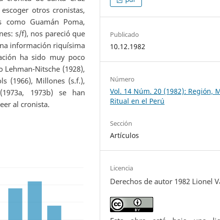
escoger otros cronistas,
ales como Guamán Poma,
ones: s/f), nos pareció que
Publicado
una información riquísima
10.12.1982
mación ha sido muy poco
o Lehman-Nitsche (1928),
Número
s (1966), Millones (s.f.),
Vol. 14 Núm. 20 (1982): Región, M
(1973a, 1973b) se han
Ritual en el Perú
eer al cronista.
Sección
Artículos
Licencia
Derechos de autor 1982 Lionel V