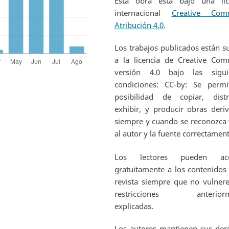
Esta obra está bajo una lic
internacional
Creative Com
Atribución 4.0
.
Los trabajos publicados están s
a la licencia de Creative Co
versión 4.0 bajo las sigui
condiciones: CC-by: Se permi
posibilidad de copiar, distri
exhibir, y producir obras deriv
siempre y cuando se reconozca y
al autor y la fuente correctamen
Los lectores pueden acc
gratuitamente a los contenidos 
revista siempre que no vulnere
restricciones anteriorm
explicadas.
Los autores mantienen sus der