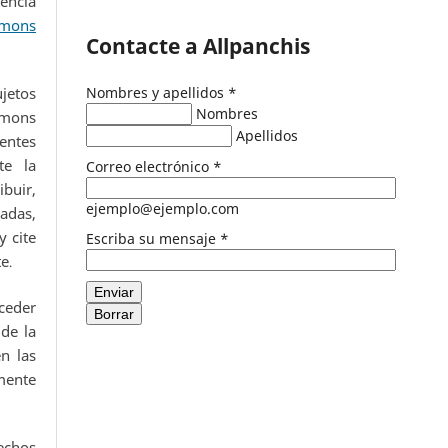
encia
mons
Contacte a Allpanchis
ujetos
Nombres y apellidos
*
Nombres
mmons
Apellidos
entes
te la
Correo electrónico
*
buir,
ejemplo@ejemplo.com
adas,
 cite
Escriba su mensaje
*
te
.
Enviar
eder
Borrar
de la
n las
ente
echos