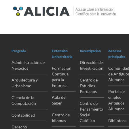
Pregrado
Extensión
Investigación
Accesos
Universitaria
principales
Administración de
Dirección de
Negocios
Formación
Investigación
Comunida
Continua
de Antiguo
para la
Alumnos
Arquitectura y
Centro de
Empresa
Urbanismo
Estudios
Peruanos
Portal de
Aula del
empleo
Ciencia de la
Saber
Antiguos
Computación
Centro de
Alumnos
Pensamiento
Centro de
Social
Contabilidad
Idiomas
Católico
Biblioteca
Derecho