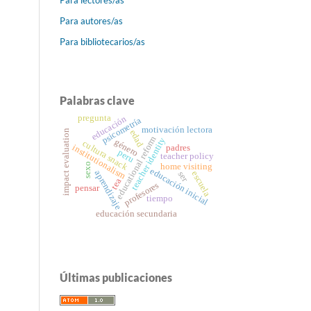
Para autores/as
Para bibliotecarios/as
Palabras clave
pregunta
educación
psicometría
motivación lectora
impact evaluation
edad
educational reform
teacher identity
género
cultura snack
padres
institutionalism
peru
teacher policy
sexo
home visiting
educación inicial
aprendizaje
escuela
ser
tea
profesores
pensar
tiempo
educación secundaria
Últimas publicaciones