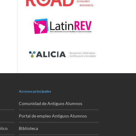
Accesos principales
Comunidad de Antiguos Alumnos
Portal de empleo Antiguos Alumnos
lico
Biblioteca