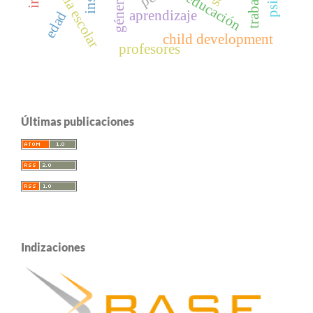
violencia escolar
coeducación
género
aprendizaje
edad
child development
profesores
Últimas publicaciones
Indizaciones