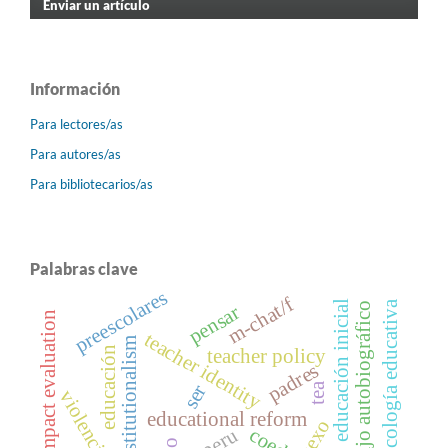
Enviar un artículo
Información
Para lectores/as
Para autores/as
Para bibliotecarios/as
Palabras clave
preescolares
m-chat/f
psicología educativa
educación inicial
trabajo autobiográfico
pensar
impact evaluation
teacher identity
institutionalism
educación
teacher policy
padres
tea
ser
educational reform
sexo
peru