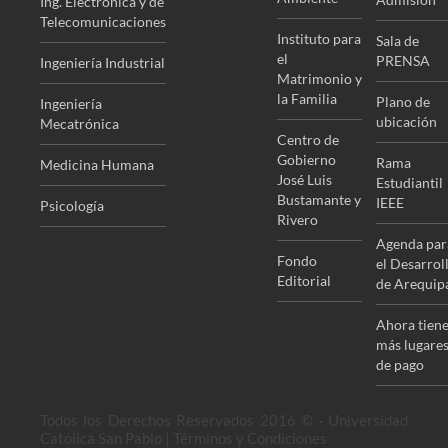
Ing. Electrónica y de
Telecomunicaciones
Instituto para
Sala de
el
PRENSA
Ingeniería Industrial
Matrimonio y
la Familia
Plano de
Ingeniería
ubicación
Mecatrónica
Centro de
Gobierno
Rama
Medicina Humana
José Luis
Estudiantil
Bustamante y
IEEE
Psicología
Rivero
Agenda par
Fondo
el Desarrol
Editorial
de Arequip
Ahora tien
más lugare
de pago
Todos los Derechos Reservados 2016 © · Universidad
Católica San Pablo | Términos y Condiciones