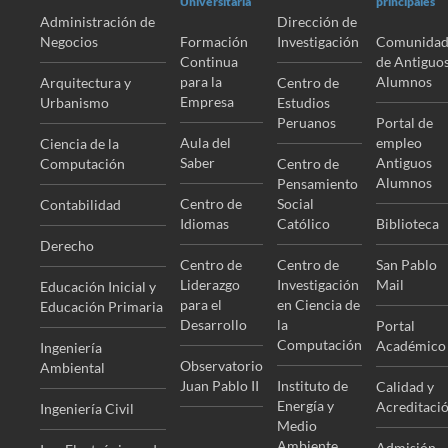
Universitaria
principales
Administración de
Dirección de
Negocios
Formación
Investigación
Comunida
Continua
de Antiguo
para la
Alumnos
Arquitectura y
Centro de
Empresa
Urbanismo
Estudios
Peruanos
Portal de
Aula del
empleo
Ciencia de la
Saber
Antiguos
Computación
Centro de
Alumnos
Pensamiento
Centro de
Social
Contabilidad
Idiomas
Católico
Biblioteca
Derecho
Centro de
Centro de
San Pablo
Liderazgo
Investigación
Mail
Educación Inicial y
para el
en Ciencia de
Educación Primaria
Desarrollo
la
Portal
Computación
Académico
Ingeniería
Observatorio
Ambiental
Juan Pablo II
Instituto de
Calidad y
Energía y
Acreditaci
Ingeniería Civil
Medio
Ambiente
Admisión