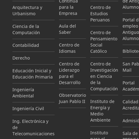
Continua
de Anti
para la
Alumno
Arquitectura y
Centro de
Empresa
Urbanismo
Estudios
Peruanos
Portal 
Aula del
empleo
Ciencia de la
Saber
Antiguo
Computación
Centro de
Alumno
Pensamiento
Centro de
Social
Contabilidad
Idiomas
Católico
Bibliote
Derecho
Centro de
Centro de
San Pab
Liderazgo
Investigación
Mail
Educación Inicial y
para el
en Ciencia
Educación Primaria
Desarrollo
de la
Portal
Computación
Académ
Ingeniería
Observatorio
Ambiental
Juan Pablo II
Instituto de
Calidad
Energía y
Acredit
Ingeniería Civil
Medio
Ambiente
Admisi
Ing. Electrónica y
de
Instituto
Sala de
Telecomunicaciones
para el