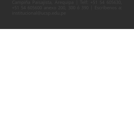
Campiña Paisajista, Arequipa | Telf: +51 54 605630,
+51 54 605600 anexo 200, 300 ó 390 | Escríbenos a:
institucional@ucsp.edu.pe