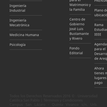
PRENSA
Matrimonio y
Ingeniería
la Familia
Plano d
Industrial
ubicaci
Centro de
Ingeniería
Gobierno
Rama
Mecatrónica
José Luis
Estudian
Bustamante
IEEE
Medicina Humana
y Rivero
Agenda
Psicología
Fondo
para el
Editorial
Desarro
de Areq
Ahora
tienes 
lugares
pago
Todos los Derechos Reservados 2016 © · Universidad
Católica San Pablo | Términos y Condiciones
Campus San Lázaro - Quinta Vivanco s/n, Urb.