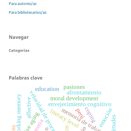
Para autores/as
Para bibliotecarios/as
Navegar
Categorías
Palabras clave
pasiones
education
velocidad de procesamiento
afrontamiento
working memory
moral development
affective
envejecimiento cognitivo
coping
memoria de trabajo
emoción
perú
literacy level
cognitive aging
virtudes
dementia