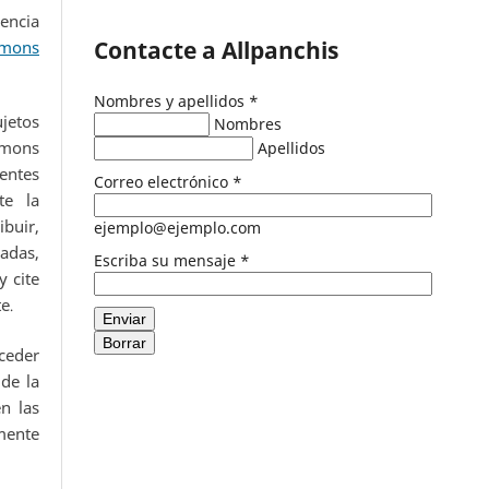
encia
Contacte a Allpanchis
mons
Nombres y apellidos
*
ujetos
Nombres
mmons
Apellidos
entes
Correo electrónico
*
te la
buir,
ejemplo@ejemplo.com
adas,
Escriba su mensaje
*
 cite
te
.
Enviar
Borrar
eder
de la
n las
ente