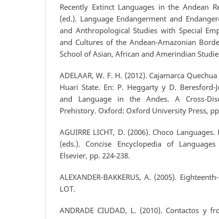
Recently Extinct Languages in the Andean Re
(ed.). Language Endangerment and Endangere
and Anthropological Studies with Special Em
and Cultures of the Andean-Amazonian Border
School of Asian, African and Amerindian Studies
ADELAAR, W. F. H. (2012). Cajamarca Quechua 
Huari State. En: P. Heggarty y D. Beresford-J
and Language in the Andes. A Cross-Disci
Prehistory. Oxford: Oxford University Press, pp
AGUIRRE LICHT, D. (2006). Choco Languages. E
(eds.). Concise Encyclopedia of Languages
Elsevier, pp. 224-238.
ALEXANDER-BAKKERUS, A. (2005). Eighteenth-C
LOT.
ANDRADE CIUDAD, L. (2010). Contactos y fro