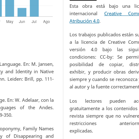
Esta obra está bajo una lic
internacional
Creative Com
Atribución 4.0
.
Los trabajos publicados están s
a la licencia de Creative Co
versión 4.0 bajo las sigui
condiciones: CC-by: Se permi
 Language. En: M. Jansen,
posibilidad de copiar, distri
y and Identity in Native
exhibir, y producir obras deriv
. Leiden: Brill, pp. 111-
siempre y cuando se reconozca y
al autor y la fuente correctamen
e. En: W. Adelaar, con la
Los lectores pueden acc
nguages of the Andes.
gratuitamente a los contenidos 
9-350.
revista siempre que no vulnere
restricciones anteriorm
 Toponymy, Family Names
explicadas.
dy of Disappearing and