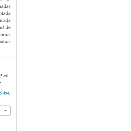
iadas
ptada
icada
ad de
orios
itios
 Perú:
s
,
51i94.