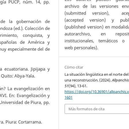
ogía PUCP, núm. 14, pp.
archivo de las versiones env
(submitted version), ace
(accepted version) y publ
 de la gobernación de
(published version) en modalid
endoza (ed.). Colección de
autorarchivo, en reposit
rimiento, conquista, y
institucionales, temáticos o s
españolas de América y
web personales).
 muy especialmente del de
Cómo citar
 ecuatoriana. Jipijapa y
La situación lingüística en el norte del
 Quito: Abya-Yala.
una reconstrucción. (2024).
Allpanchi
51
(94), 13-61.
án? La evangelización en
https://doi.org/10.36901/allpanchis.v
XVI. En: Evangelización y
1601
: Universidad de Piura, pp.
Más formatos de cita
a. Piura: Cortarrama.