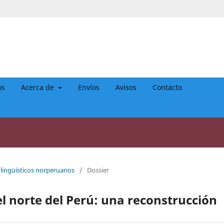
os
Acerca de
Envíos
Avisos
Contacto
 lingüísticos norperuanos
/
Dossier
 el norte del Perú: una reconstrucción