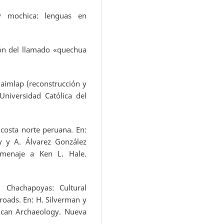
 mochica: lenguas en
ón del llamado «quechua
imlap (reconstrucción y
Universidad Católica del
osta norte peruana. En:
y y A. Álvarez González
omenaje a Ken L. Hale.
Chachapoyas: Cultural
oads. En: H. Silverman y
ican Archaeology. Nueva