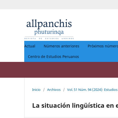
Actual
Números anteriores
Próximos númer
Centro de Estudios Peruanos
Inicio
/
Archivos
/
Vol. 51 Núm. 94 (2024): Estudios
La situación lingüística en