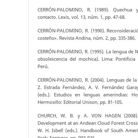
CERRÓN-PALOMINO, R. (1989). Quechua y
contacto. Lexis, vol. 13, núm. 1, pp. 47-68.
CERRÓN-PALOMINO, R. (1990). Reconsideraci
costeño». Revista Andina, núm. 2, pp. 335-386.
CERRÓN-PALOMINO, R. (1995). La lengua de Na
obsolescencia del mochica). Lima: Pontificia 
Perú.
CERRÓN-PALOMINO, R. (2004). Lenguas de la c
Z. Estrada Fernández, A. V. Fernández Gara
(eds.). Estudios en lenguas amerindias: H
Hermosillo: Editorial Unison, pp. 81-105.
CHURCH, W. B. y A. VON HAGEN (2008). 
Development at an Andean Cloud Forest Crossr
W. H. Isbell (eds.). Handbook of South Amer
York: Springer, pp. 903-926.