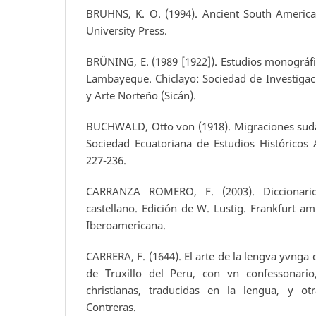
BRUHNS, K. O. (1994). Ancient South Americ
University Press.
BRÜNING, E. (1989 [1922]). Estudios monográf
Lambayeque. Chiclayo: Sociedad de Investigaci
y Arte Norteño (Sicán).
BUCHWALD, Otto von (1918). Migraciones suda
Sociedad Ecuatoriana de Estudios Históricos
227-236.
CARRANZA ROMERO, F. (2003). Diccionari
castellano. Edición de W. Lustig. Frankfurt a
Iberoamericana.
CARRERA, F. (1644). El arte de la lengva yvnga 
de Truxillo del Peru, con vn confessonario
christianas, traducidas en la lengua, y ot
Contreras.