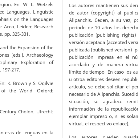
gion. En: W. L. Wetzels
Los autores mantienen sus der
d Languages. Linguistic
de autor (copyright) al public
phasis on the Languages
Allpanchis. Ceden, a su vez, p
 Area. Leiden: Research
periodo de 10 años los derech
, pp. 325-331.
publicación (publishing rights)
versión aceptada (accepted vers
and the Expansion of the
publicada (published version) p
ones (eds.). Archaeology
publicación impresa en el n
plinary Exploration of
acordado y de manera virtua
. 197-217.
límite de tiempo. En caso los a
u otroa editores deseen republi
n: K. Brown y S. Ogilvie
artículo, se debe solicitar el p
 of the World. Oxford:
necesario de Allpanchis. Sucedi
situación, se agradece remit
información de la republicació
entury Cholón. Utrecht:
ejemplar impreso o, si es sola
virtual, el respectivo enlace).
nteras de lenguas en la
Los autores pueden guard