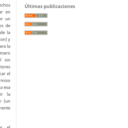
echos
Últimas publicaciones
ar en
or un
os de
 de la
ion) y
ara la
úmero
l sin
utores
car el
ermiso
da esa
ir la
n (un
mente
ar el