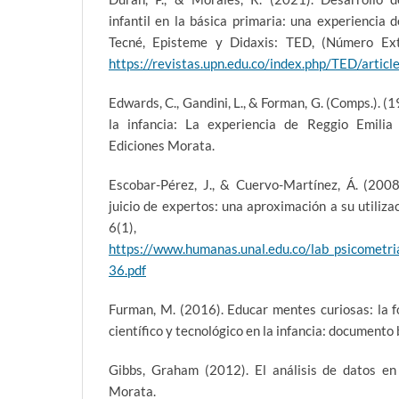
infantil en la básica primaria: una experiencia 
Tecné, Episteme y Didaxis: TED, (Número Ext
https://revistas.upn.edu.co/index.php/TED/artic
Edwards, C., Gandini, L., & Forman, G. (Comps.). (
la infancia: La experiencia de Reggio Emilia 
Ediciones Morata.
Escobar-Pérez, J., & Cuervo-Martínez, Á. (2008
juicio de expertos: una aproximación a su utiliz
6(1), 2
https://www.humanas.unal.edu.co/lab_psicometri
36.pdf
Furman, M. (2016). Educar mentes curiosas: la 
científico y tecnológico en la infancia: documento b
Gibbs, Graham (2012). El análisis de datos en i
Morata.