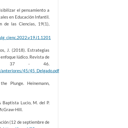
sibilizar el pensamiento a
ales en Educación Infantil.
 de las Ciencias, 19(1),
ulg_cienc.2022.v19.i1.1201
íos, J. (2018). Estrategias
enfoque lúdico. Revista de
 45, 37 - 46.
o/anteriores/45/45_Delgado.pdf
 the Plunge. Heinemann,
 Baptista Lucio, M. del P.
 McGraw-Hill.
ación (12 de septiembre de