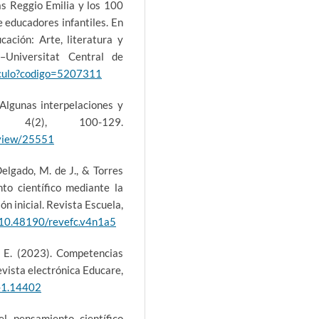
as Reggio Emilia y los 100
e educadores infantiles. En
ación: Arte, literatura y
–Universitat Central de
rticulo?codigo=5207311
Algunas interpelaciones y
a, 4(2), 100-129.
/view/25551
Delgado, M. de J., & Torres
to científico mediante la
ón inicial. Revista Escuela,
g/10.48190/revefc.v4n1a5
s, E. (2023). Competencias
Revista electrónica Educare,
7-1.14402
el pensamiento científico