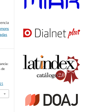
encia
mons
vadas
ancia:
s de
815