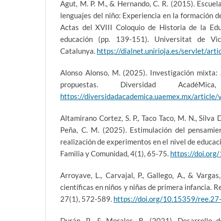
Agut, M. P. M., & Hernando, C. R. (2015). Escuel
lenguajes del niño: Experiencia en la formación d
Actas del XVIII Coloquio de Historia de la Educ
educación (pp. 139-151). Universitat de Vic
Catalunya.
https://dialnet.unirioja.es/servlet/a
Alonso Alonso, M. (2025). Investigación mixta: 
propuestas. Diversidad AcadéMic
https://diversidadacademica.uaemex.mx/article
Altamirano Cortez, S. P., Taco Taco, M. N., Silva 
Peña, C. M. (2025). Estimulación del pensamien
realización de experimentos en el nivel de educaci
Familia y Comunidad, 4(1), 65-75.
https://doi.or
Arroyave, L., Carvajal, P., Gallego, A., & Varga
científicas en niños y niñas de primera infancia. 
27(1), 572-589.
https://doi.org/10.15359/ree.2
Durán, P., & Morales, R. (2021). Desarrollo d