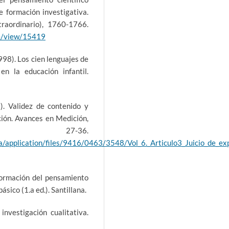
de formación investigativa.
raordinario), 1760-1766.
le/view/15419
1998). Los cien lenguajes de
en la educación infantil.
). Validez de contenido y
ación. Avances en Medición,
7-36.
a/application/files/9416/0463/3548/Vol_6._Articulo3_Juicio_de_ex
formación del pensamiento
ásico (1.a ed.). Santillana.
nvestigación cualitativa.