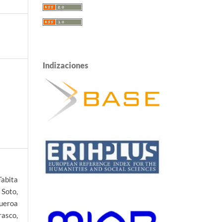
Indizaciones
abita
 Soto,
gueroa
asco,