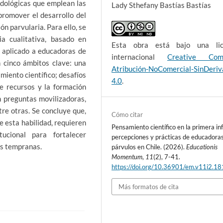
odológicas que emplean las
Lady Sthefany Bastías Bastías
romover el desarrollo del
ón parvularia. Para ello, se
a cualitativa, basado en
Esta obra está bajo una lic
 aplicado a educadoras de
internacional
Creative Com
 cinco ámbitos clave: una
Atribución-NoComercial-SinDeri
miento científico; desafíos
4.0
.
de recursos y la formación
n preguntas movilizadoras,
tre otras. Se concluye que,
Cómo citar
e esta habilidad, requieren
Pensamiento científico en la primera inf
ucional para fortalecer
percepciones y prácticas de educadora
es tempranas.
párvulos en Chile. (2026).
Educationis
Momentum
,
11
(2), 7-41.
https://doi.org/10.36901/em.v11i2.1
Más formatos de cita