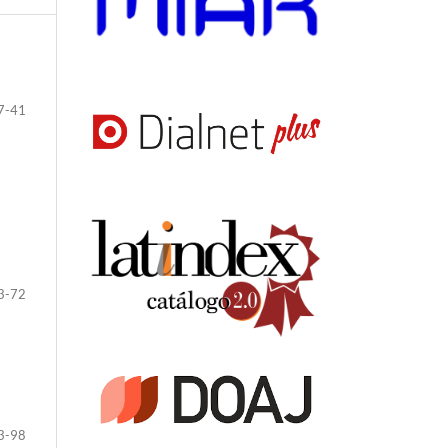
7-41
3-72
3-98