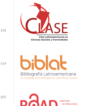
-126
-159
-205