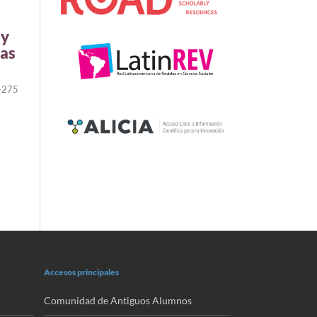
 y
ñas
-275
Accesos principales
Comunidad de Antiguos Alumnos