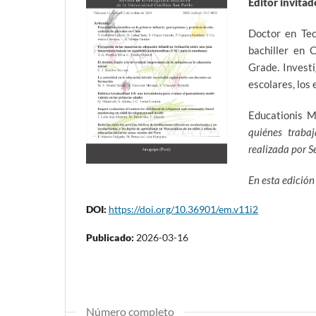
Editor invita
Doctor en Teo
bachiller en 
Grade. Investi
escolares, los e
Educationis 
quiénes trabaj
realizada por 
En esta edició
DOI:
https://doi.org/10.36901/em.v11i2
Publicado:
2026-03-16
Número completo