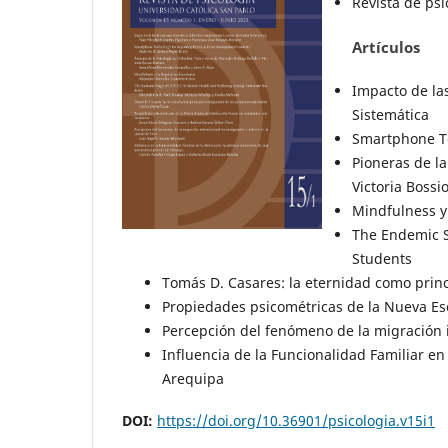
Revista de ps
Artículos
Impacto de la
Sistemática
Smartphone Te
Pioneras de la
Victoria Bossi
Mindfulness y
The Endemic S
Students
Tomás D. Casares: la eternidad como princi
Propiedades psicométricas de la Nueva Esc
Percepción del fenómeno de la migración i
Influencia de la Funcionalidad Familiar e
Arequipa
DOI:
https://doi.org/10.36901/psicologia.v15i1