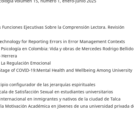
icología volumen 15, número 1, enero-junio 2025
s Funciones Ejecutivas Sobre la Comprensión Lectora. Revisión
chnology for Reporting Errors in Error Management Contexts
 Psicología en Colombia: Vida y obras de Mercedes Rodrigo Bellido
o Herrera
 La Regulación Emocional
tage of COVID-19:Mental Health and Wellbeing Among University
pio configurador de las jerarquías espirituales
ala de Satisfacción Sexual en estudiantes universitarios
nternacional en inmigrantes y nativos de la ciudad de Talca
n la Motivación Académica en Jóvenes de una universidad privada d