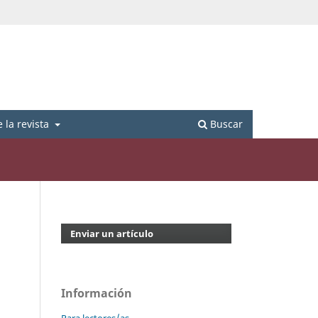
Registrarse
Entrar
 la revista
Buscar
Enviar un artículo
Información
Para lectores/as