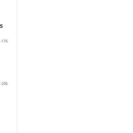
s
-176
-206