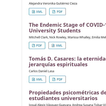
Alejandra Veronika Gutiérrez Cieza
XML
PDF
The Endemic Stage of COVID-
University Students
Mitchell Clark, Nick Rowley, Marissa Whalley, Emilia Me
PDF
XML
Tomás D. Casares: la eternida
jerarquías espirituales
Carlos Daniel Lasa
XML
PDF
Propiedades psicométricas de
estudiantes universitarios
Josué Alexis Vásquez-Guevara, Andrea Susana Tobar-Vi