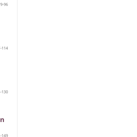
79-96
-114
-130
en
-149