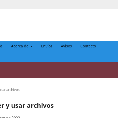
os
Acerca de
Envíos
Avisos
Contacto
usar archivos
er y usar archivos
mbre de 2022