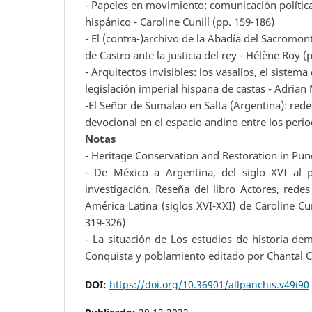
- Papeles en movimiento: comunicación política
hispánico - Caroline Cunill (pp. 159-186)
- El (contra-)archivo de la Abadía del Sacromon
de Castro ante la justicia del rey - Hélène Roy (
- Arquitectos invisibles: los vasallos, el sistema
legislación imperial hispana de castas - Adrian
-El Señor de Sumalao en Salta (Argentina): redes
devocional en el espacio andino entre los perio
Notas
- Heritage Conservation and Restoration in Puno
- De México a Argentina, del siglo XVI al pr
investigación. Reseña del libro Actores, redes
América Latina (siglos XVI-XXI) de Caroline Cu
319-326)
- La situación de Los estudios de historia dem
Conquista y poblamiento editado por Chantal Cr
DOI:
https://doi.org/10.36901/allpanchis.v49i90