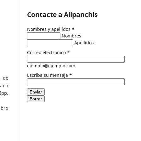
Contacte a Allpanchis
Nombres y apellidos
*
Nombres
Apellidos
Correo electrónico
*
ejemplo@ejemplo.com
Escriba su mensaje
*
s de
s en
Enviar
(pp.
Borrar
ibro