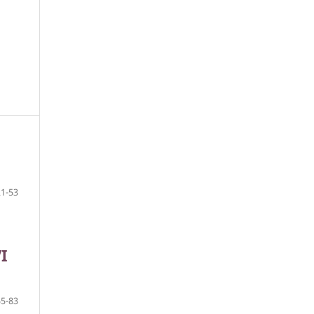
21-53
I
55-83