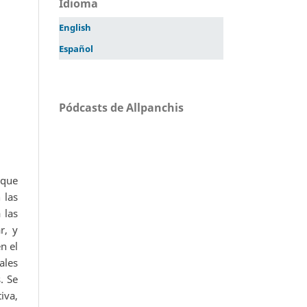
Idioma
English
Español
Pódcasts de Allpanchis
 que
 las
 las
r, y
n el
ales
. Se
iva,