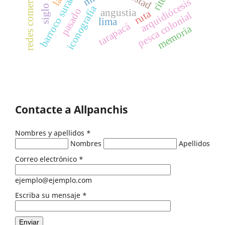
barroco surandino
redes comerciales
siglo xvii
arquidiócesis
iconografía
pasado
angustia
ruta
pesca colonial
lima
tarapacá
memoria
Contacte a Allpanchis
Nombres y apellidos
*
Nombres
Apellidos
Correo electrónico
*
ejemplo@ejemplo.com
Escriba su mensaje
*
Enviar