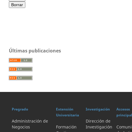
Borrar
Últimas publicaciones
Pregrado
Extensión
Investigación
Accesos
Universitaria
principa
Administración de
Dirección de
Negocios
Formación
Investigación
Comuni