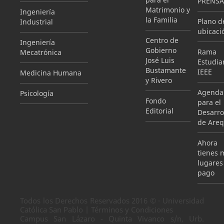
PRENSA
Matrimonio y
Ingeniería
la Familia
Plano d
Industrial
ubicaci
Centro de
Ingeniería
Gobierno
Rama
Mecatrónica
José Luis
Estudian
Bustamante
IEEE
Medicina Humana
y Rivero
Agenda
Psicología
Fondo
para el
Editorial
Desarro
de Areq
Ahora
tienes 
lugares
pago
Todos los Derechos Reservados 2016 © · Universidad
Católica San Pablo | Términos y Condiciones
Campus San Lázaro - Quinta Vivanco s/n, Urb.