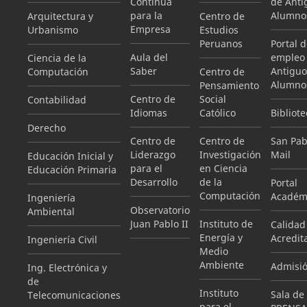
Continua
de Anti
para la
Alumno
Arquitectura y
Centro de
Empresa
Urbanismo
Estudios
Peruanos
Portal 
Aula del
empleo
Ciencia de la
Saber
Antiguo
Computación
Centro de
Alumno
Pensamiento
Centro de
Social
Contabilidad
Idiomas
Católico
Bibliote
Derecho
Centro de
Centro de
San Pab
Liderazgo
Investigación
Mail
Educación Inicial y
para el
en Ciencia
Educación Primaria
Desarrollo
de la
Portal
Computación
Académ
Ingeniería
Observatorio
Ambiental
Juan Pablo II
Instituto de
Calidad
Energía y
Acredit
Ingeniería Civil
Medio
Ambiente
Admisi
Ing. Electrónica y
de
Instituto
Sala de
Telecomunicaciones
para el