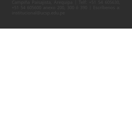
Campiña Paisajista, Arequipa | Telf: +51 54 605630,
+51 54 605600 anexo 200, 300 ó 390 | Escríbenos a:
institucional@ucsp.edu.pe