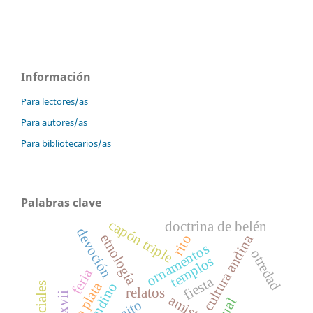
Información
Para lectores/as
Para autores/as
Para bibliotecarios/as
Palabras clave
capón triple
doctrina de belén
devoción
etnología
cultura andina
rito
ornamentos
otredad
templos
feria
fiesta
la plata
relatos
amistad
ritual
mito